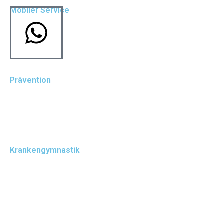
Mobiler Service
Hausbesuche
Altenheimbetreuung
Prävention
Prävention
LSVT BIG
Krankengymnastik
Krankengymnastik
Krankengymnastik ZNS