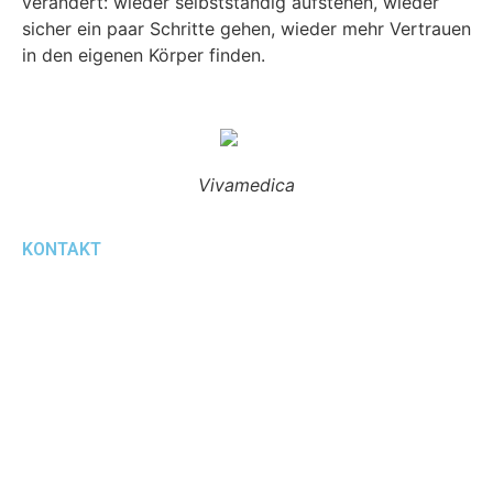
verändert: wieder selbstständig aufstehen, wieder
sicher ein paar Schritte gehen, wieder mehr Vertrauen
in den eigenen Körper finden.
Vivamedica
KONTAKT
+49 6433 4721
WhatsApp
info@vivamedica-hadamar.de
vivamedica.therapie