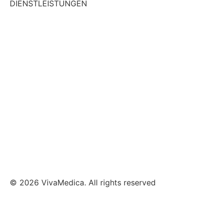
DIENSTLEISTUNGEN
Traktion
Wärmetherapie
Elektrotherapie
Kryotherapie
Klassische Massage Therapie
Taping
© 2026 VivaMedica. All rights reserved
Datenschutz