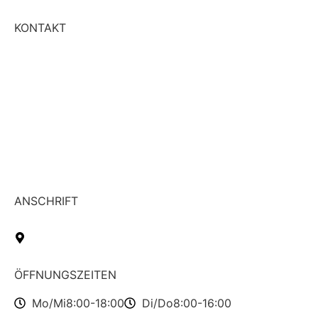
KONTAKT
+49 6433 4721
WhatsApp
info@vivamedica-hadamar.de
vivamedica.therapie
ANSCHRIFT
Altenhofstraße 1
65589 Hadamar
ÖFFNUNGSZEITEN
Mo/Mi
8:00-18:00
Di/Do
8:00-16:00