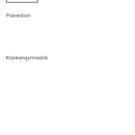
Altenheimbetreuung
Prävention
Prävention
LSVT BIG
Krankengymnastik
Krankengymnastik
Krankengymnastik ZNS
Kinderphysiotherapie
Liebscher und Bracht Therapie