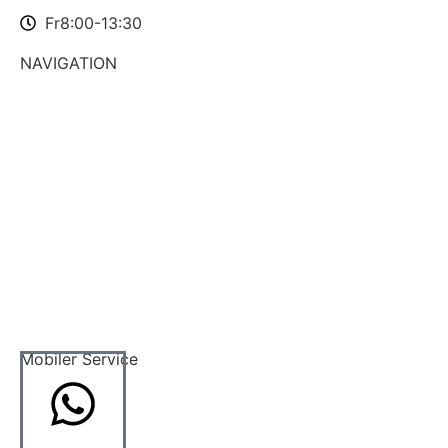
Fr
8:00-13:30
NAVIGATION
Startseite
Über uns
Aktuelles
kontakt
komm in unser team
Mobiler Service
Hausbesuche