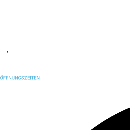
Altenhofstraße 1
65589 Hadamar
ÖFFNUNGSZEITEN