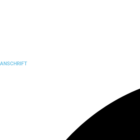
+49 6433 4721
WhatsApp
info@vivamedica-hadamar.de
vivamedica.therapie
ANSCHRIFT