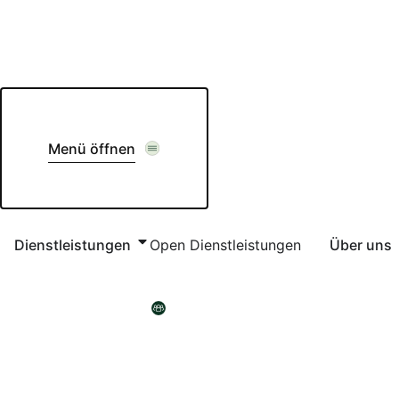
Skip
to
content
Menü öffnen
Dienstleistungen
Open Dienstleistungen
Über uns
Komm in unser Team