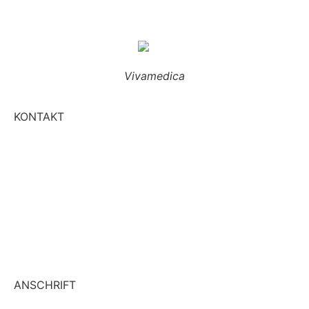
Vivamedica
KONTAKT
+49 6433 4721
WhatsApp
info@vivamedica-hadamar.de
vivamedica.therapie
ANSCHRIFT