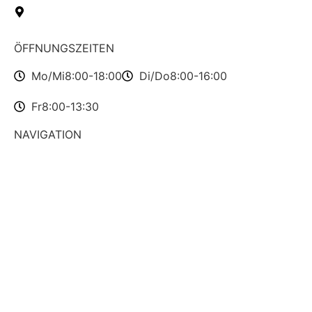
Altenhofstraße 1
65589 Hadamar
ÖFFNUNGSZEITEN
Mo/Mi
8:00-18:00
Di/Do
8:00-16:00
Fr
8:00-13:30
NAVIGATION
Startseite
Über uns
Aktuelles
kontakt
komm in unser team