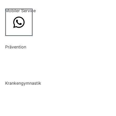
Mobiler Service
Hausbesuche
Altenheimbetreuung
Prävention
Prävention
LSVT BIG
Krankengymnastik
Krankengymnastik
Krankengymnastik ZNS