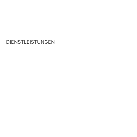
Kinderphysiotherapie
Liebscher und Bracht Therapie
DIENSTLEISTUNGEN
Traktion
Wärmetherapie
Elektrotherapie
Kryotherapie
Klassische Massage Therapie
Taping