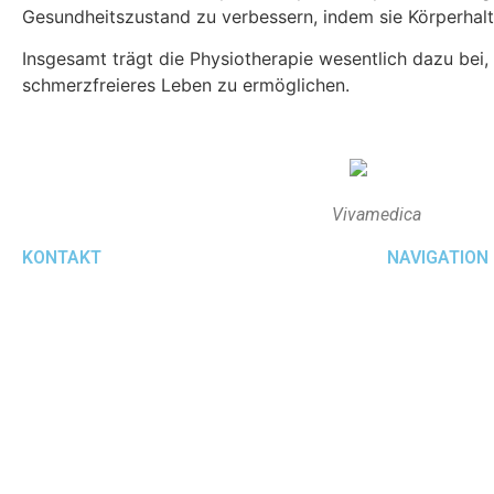
Gesundheitszustand zu verbessern, indem sie Körperhalt
Insgesamt trägt die Physiotherapie wesentlich dazu bei,
schmerzfreieres Leben zu ermöglichen.
Vivamedica
KONTAKT
NAVIGATION
+49 6433 4721
Startseite
WhatsApp
Über uns
info@vivamedica-hadamar.de
Aktuelles
vivamedica.therapie
kontakt