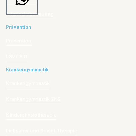
Altenheimbetreuung
Prävention
Prävention
LSVT BIG
Krankengymnastik
Krankengymnastik
Krankengymnastik ZNS
Kinderphysiotherapie
Liebscher und Bracht Therapie