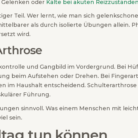
n Gelenken oder
Kälte bei akuten Reizzustände
er Teil. Wer lernt, wie man sich gelenkschonen
ittelbarer als durch isolierte Übungen allein. P
setzt wird.
Arthrose
skontrolle und Gangbild im Vordergrund. Bei Hü
ng beim Aufstehen oder Drehen. Bei Fingerart
n im Haushalt entscheidend. Schulterarthrose
skulärer Führung.
ungen sinnvoll. Was einem Menschen mit leichte
el sein.
lltag tun können