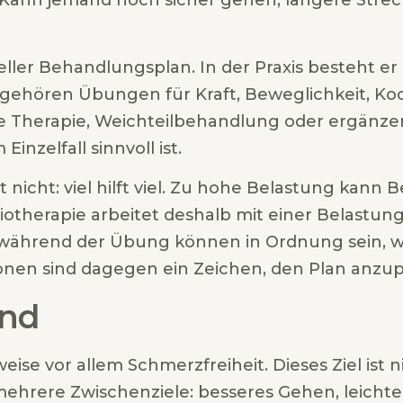
 Kann jemand noch sicher gehen, längere Strec
eller Behandlungsplan. In der Praxis besteht e
zu gehören Übungen für Kraft, Beweglichkeit, Koo
uelle Therapie, Weichteilbehandlung oder erg
inzelfall sinnvoll ist.
lt nicht: viel hilft viel. Zu hohe Belastung kan
iotherapie arbeitet deshalb mit einer Belastung,
 während der Übung können in Ordnung sein, w
ionen sind dagegen ein Zeichen, den Plan anzu
ind
se vor allem Schmerzfreiheit. Dieses Ziel ist n
t mehrere Zwischenziele: besseres Gehen, leich