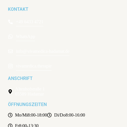
KONTAKT
+49 6433 4721
WhatsApp
info@vivamedica-hadamar.de
vivamedica.therapie
ANSCHRIFT
Altenhofstraße 1
65589 Hadamar
ÖFFNUNGSZEITEN
Mo/Mi
8:00-18:00
Di/Do
8:00-16:00
Fr
8:00-13:30