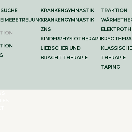
ESUCHE
KRANKENGYMNASTIK
TRAKTION
EIMEBETREUUNG
KRANKENGYMNASTIK
WÄRMETHER
ZNS
ELEKTROTH
TION
KINDERPHYSIOTHERAPIE
KRYOTHERA
TION
LIEBSCHER UND
KLASSISCH
IG
BRACHT THERAPIE
THERAPIE
TAPING
NS
LES
KT