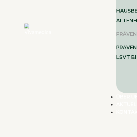
HAUSB
ALTENH
PRÄVEN
PRÄVEN
LSVT B
ÜBER U
AKTUEL
KONTA