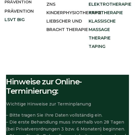
PRÄVENTION
ZNS
ELEKTROTHERAPIE
PRÄVENTION
KINDERPHYSIOTHERAPIE
KRYOTHERAPIE
LSVT BIG
LIEBSCHER UND
KLASSISCHE
BRACHT THERAPIE
MASSAGE
THERAPIE
TAPING
Hinweise zur Online-
Terminierung:
Wichtige Hinweise zur Terminplanung
– Bitte tragen Sie Ihre Daten vollständig ein.
– Die erste Behandlung muss innerhalb von 28 Tagen
(bei Privatverordnungen 3 bzw. 6 Monaten) beginnen.